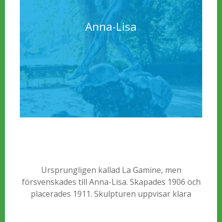
Anna-Lisa
Ursprungligen kallad La Gamine, men
försvenskades till Anna-Lisa. Skapades 1906 och
placerades 1911. Skulpturen uppvisar klara
jugenddrag, exempelvis utformningen av
flickans hår som slingrar sig likt en växtranka,