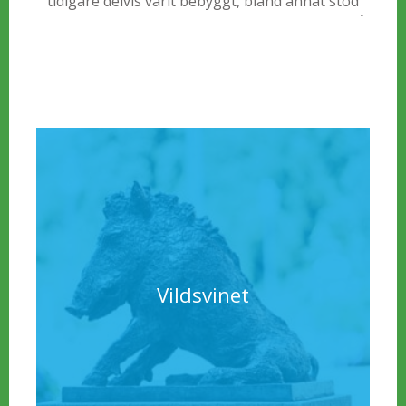
tidigare delvis varit bebyggt, bland annat stod
där en saluhall som revs inför ombyggnaden på
1970-talet. En tävling utlystes 1971 i samband
med ordningsställandet av det genuina Lilla
Torg. Thure Thörn vann med sin strängt hållna
torgbrunn Samling vid pumpen, bland annat för
att ha tagit störst hänsyn till de antikvariska
förhållandena samt torgets tidigare funktion.
Vildsvinet