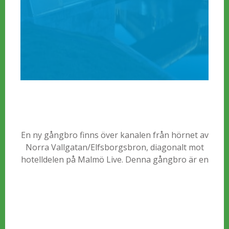
En ny gångbro finns över kanalen från hörnet av
Norra Vallgatan/Elfsborgsbron, diagonalt mot
hotelldelen på Malmö Live. Denna gångbro är en
förbindelse mellan det gamla Malmö till det nya
Malmö i den västra delen av staden.