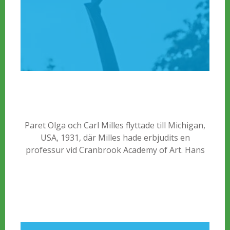
Paret Olga och Carl Milles flyttade till Michigan,
USA, 1931, där Milles hade erbjudits en
professur vid Cranbrook Academy of Art. Hans
internationella genombrott hade skett tidigare,
men under vistelsen i USA kom han även att bli
uppmärksammad för en bredare amerikansk
publik, framför allt genom de stora verken som
utfördes under 1940–50-talen.