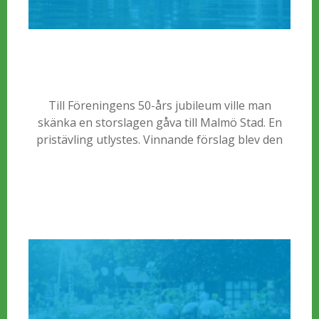
Till Föreningens 50-års jubileum ville man
skänka en storslagen gåva till Malmö Stad. En
pristävling utlystes. Vinnande förslag blev den
danske konstnären Gerhard Hennings vackra
klassiska skulptur av en kvinna med händerna
uppsträckta i håret. En faun spelar för henne
genom en snäcka. Skulpturens vertikala linje
följs igenom av den höga vattenstrålen.