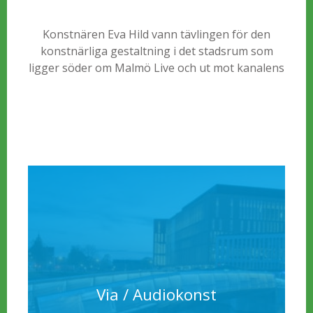
Konstnären Eva Hild vann tävlingen för den
konstnärliga gestaltning i det stadsrum som
ligger söder om Malmö Live och ut mot kanalens
vatten. Skulpturen ”Rubato – free flow” anspelar
på en musikalisk komposition, där man kan läsa
in rörelse, rytm och klang (lager på lager).
Hålrummens bubbel spelar mot väggarnas
rytmiska struktur. En improvisation och frihet
inom ramar.
Via / Audiokonst