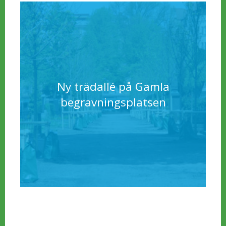
Ny trädallé på Gamla
begravningsplatsen