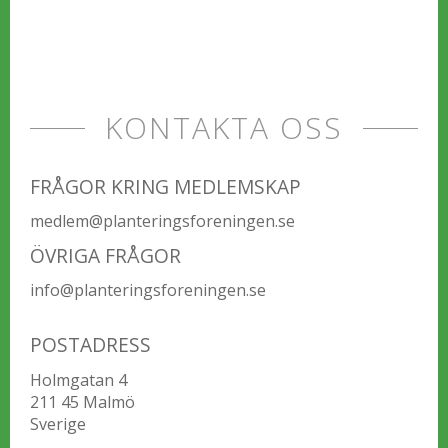
samt själva tunnbandet som bildar en ram runt
hennes gestalt. Vidare symboliserar de fyra
sköldpaddorna evighet och tröghet vilket
kontrasterar mot ungdomen och spontaniteten,
som flickan representerar.
KONTAKTA OSS
FRÅGOR KRING MEDLEMSKAP
medlem@planteringsforeningen.se
ÖVRIGA FRÅGOR
info@planteringsforeningen.se
POSTADRESS
Holmgatan 4
211 45 Malmö
Sverige