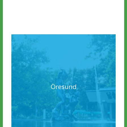
föll på Linnéplatsen i Slottsparken vid dammen
där skulpturen skulle kunna beses i vida
perspektiv.
Öresund