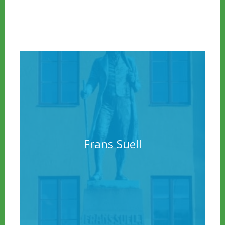
Torg. Den hette då ”Duschen” och den höga
vattenstrålen strilade ner över barnen med full
kraft.
Frans Suell