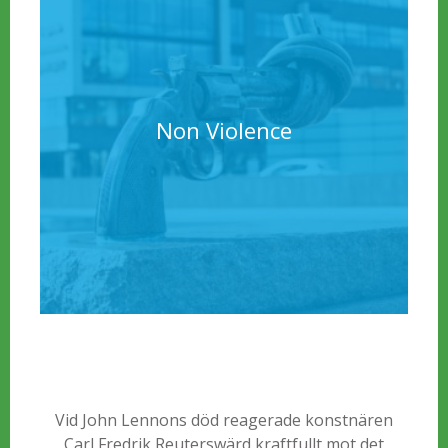
Non Violence
Vid John Lennons död reagerade konstnären
Carl Fredrik Reuterswärd kraftfullt mot det