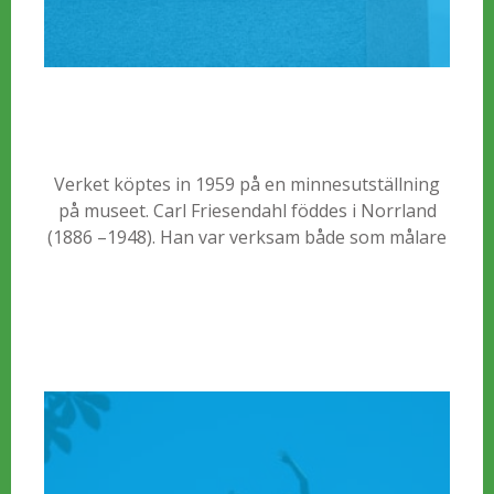
Verket köptes in 1959 på en minnesutställning
på museet. Carl Friesendahl föddes i Norrland
(1886 –1948). Han var verksam både som målare
och skulptör, framförallt var det djurmotiv som
gällde inom måleriet. Denna kraftfulla skulptur,
sin storlek till trots, ställdes först upp en bit från
huvudentrén vid Malmö Stadsbibliotek.