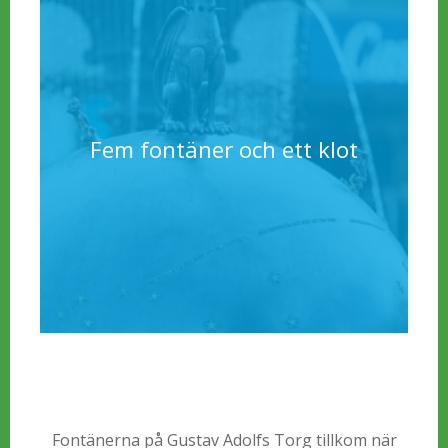
Fem fontäner och ett klot
Fontänerna på Gustav Adolfs Torg tillkom när