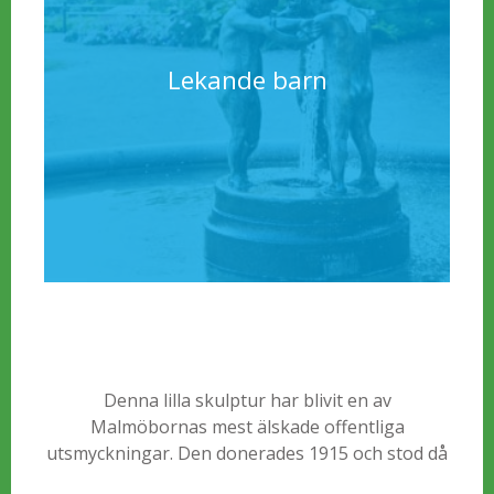
Lekande barn
Denna lilla skulptur har blivit en av
Malmöbornas mest älskade offentliga
utsmyckningar. Den donerades 1915 och stod då
i den så kallade Rundningen på Gustav Adolfs