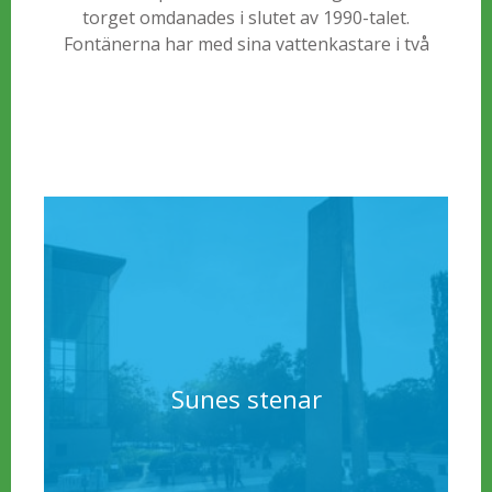
torget omdanades i slutet av 1990-talet.
Fontänerna har med sina vattenkastare i två
nivåer, omväxlande mjuka och skarpa konturer
samt mängdverkan, blivit en mycket påtaglig och
strukturerad del av stadsrummet.
Sunes stenar