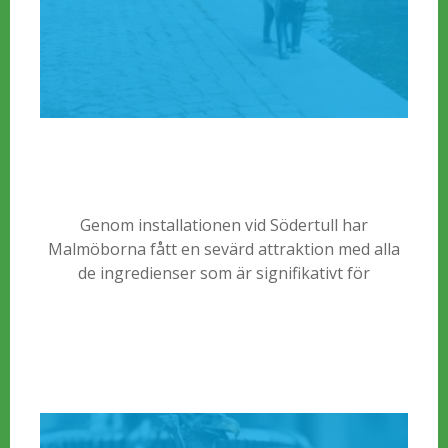
Genom installationen vid Södertull har
Malmöborna fått en sevärd attraktion med alla
de ingredienser som är signifikativt för
konstnärsparet Kraitz. De arbetar gemensamt
samtidigt som deras personliga uttryck utmärks,
vilket avspeglas tydligt i Katarakt.