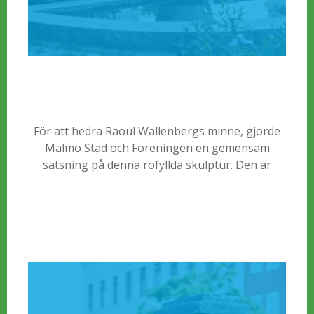
För att hedra Raoul Wallenbergs minne, gjorde
Malmö Stad och Föreningen en gemensam
satsning på denna rofyllda skulptur. Den är
huggen i staden Pienza i Italien i rosa marmor
och reser sig som en ljusets låga ur ett mörkt
kar av stilla vatten.