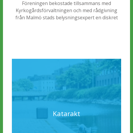
Föreningen bekostade tillsammans med
Kyrkogårdsförvaltningen och med rådgivning
från Malmö stads belysningsexpert en diskret
och respektfull mild belysning som gör
huvudaxeln genom Begravningsplatsen vacker
och säkrare.
Katarakt