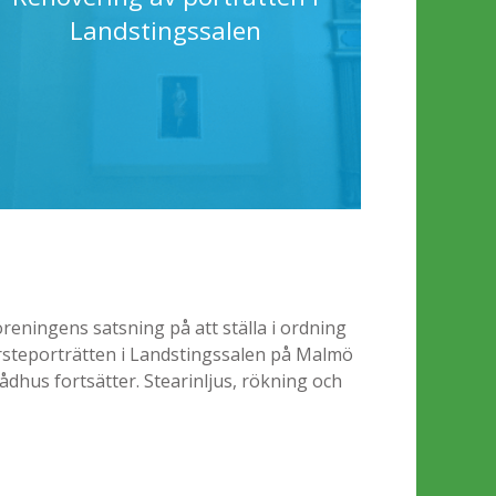
Landstingssalen
öreningens satsning på att ställa i ordning
rsteporträtten i Landstingssalen på Malmö
ådhus fortsätter. Stearinljus, rökning och
nande fernissa har gjort att porträtten inte
framträder i sin fulla glans.