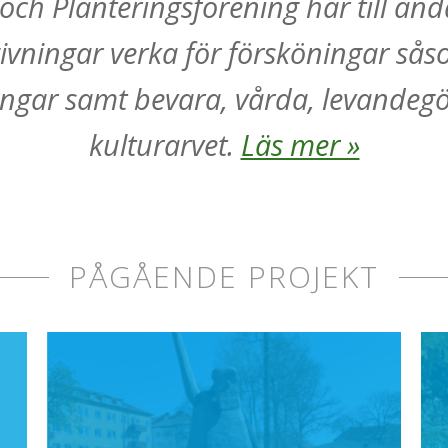
ch Planteringsförening har till än
vningar verka för försköningar sås
ingar samt bevara, vårda, levandeg
kulturarvet.
Läs mer »
PÅGÅENDE PROJEKT