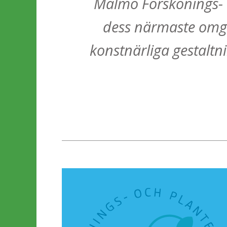
Malmö Förskönings- o
dess närmaste omgi
konstnärliga gestaltn