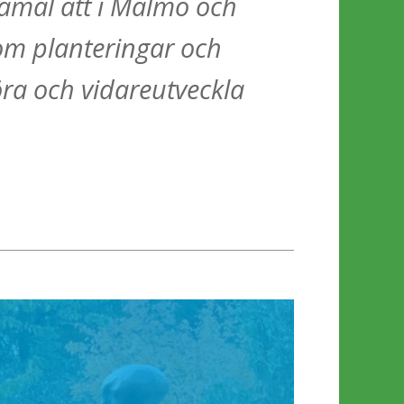
damål att i Malmö och
om planteringar och
öra och vidareutveckla