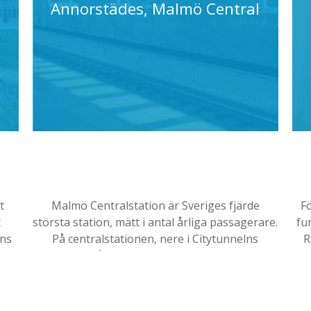
Annorstädes, Malmö Central
t
Malmö Centralstation är Sveriges fjärde
F
t
största station, mätt i antal årliga passagerare.
fu
ens
På centralstationen, nere i Citytunnelns
R
avgångshall, finns det mycket
gul
mö.
uppmärksammade videokonstverket
Annorstädes
av Tania Ruiz Gutiérrez som
invigdes 2010.