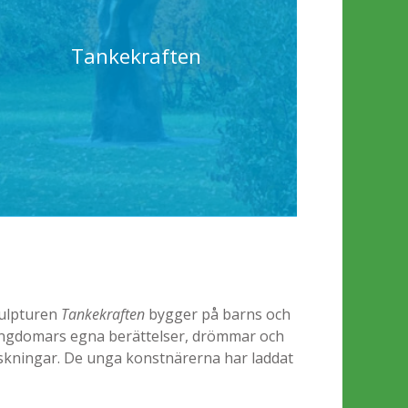
Tankekraften
ulpturen
Tankekraften
bygger på barns och
ngdomars egna berättelser, drömmar och
skningar. De unga konstnärerna har laddat
kulpturen med kraft och tankar som du får
del av om du kommer nära.