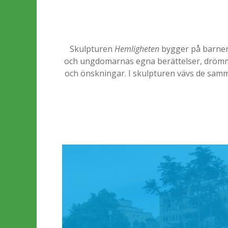
Skulpturen
Hemligheten
bygger på barne
och ungdomarnas egna berättelser, dröm
och önskningar. I skulpturen vävs de sam
till en egen berättelse om hemligheter.