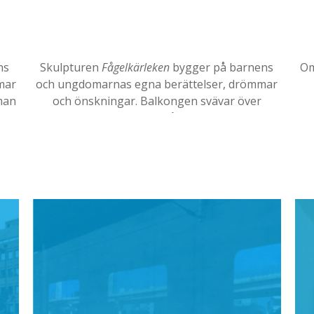
ns
Skulpturen
Fågelkärleken
bygger på barnens
Om
mar
och ungdomarnas egna berättelser, drömmar
man
och önskningar. Balkongen svävar över
gräsmattan och skapar både rum och utsikt. I
balkongens grenverk har konstnärerna
smugit in budskap, liksom på fåglarna. Gå nära
och se om du kan hitta dem!