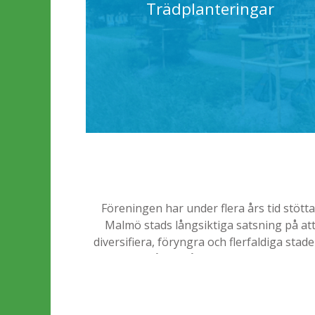
Trädplanteringar
Föreningen har under flera års tid stötta
Malmö stads långsiktiga satsning på at
diversifiera, föryngra och flerfaldiga stad
trädbestånd. Målet är minst 1000 olika
trädarter och sorter på allmän plats i Mal