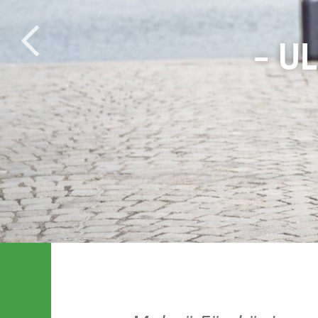
– CAR
– U