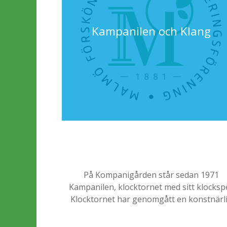
Kampanilen och Klang
På Kompanigården står sedan 1971
Kampanilen, klocktornet med sitt klockspe
Klocktornet har genomgått en konstnärl
fasadändring under 2025 och konstnären 
Roos verk
Klang
pryder nu fasaden.