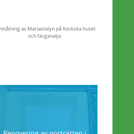
målning av Mariastatyn på Kockska huset
och färganalys
Renovering av porträtten i