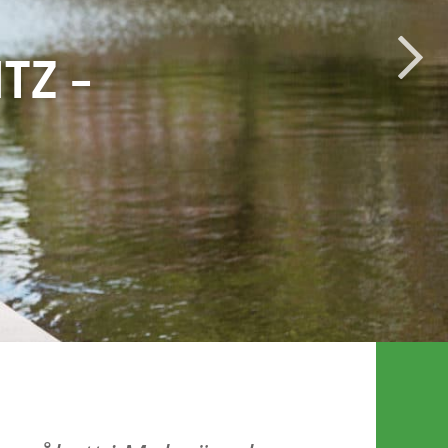
WÄRD –
TZ –