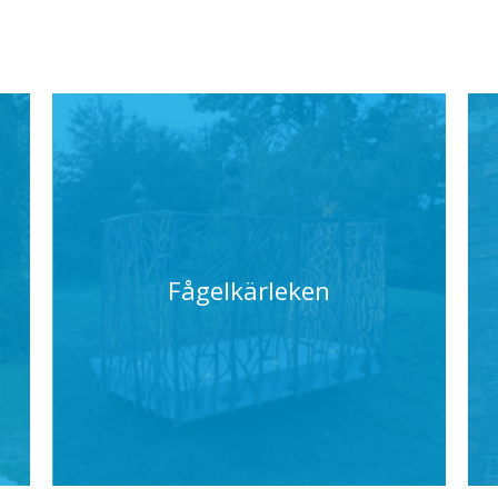
gjuteri fram till 2019.
Fågelkärleken