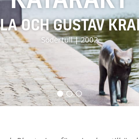
L FREDRIK REUTERS
LLA OCH GUSTAV KRAI
Neptunigatan/Skeppsbron | 1992
Södertull | 2002