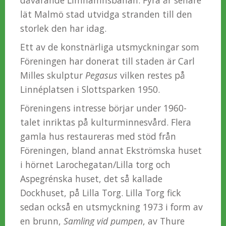
dåvarande Limhamnsbanan. Fyra år senare
lät Malmö stad utvidga stranden till den
storlek den har idag.
Ett av de konstnärliga utsmyckningar som
Föreningen har donerat till staden är Carl
Milles skulptur
Pegasus
vilken restes på
Linnéplatsen i Slottsparken 1950.
Föreningens intresse börjar under 1960-
talet inriktas på kulturminnesvård. Flera
gamla hus restaureras med stöd från
Föreningen, bland annat Ekströmska huset
i hörnet Larochegatan/Lilla torg och
Aspegrénska huset, det så kallade
Dockhuset, på Lilla Torg. Lilla Torg fick
sedan också en utsmyckning 1973 i form av
en brunn,
Samling vid pumpen
, av Thure