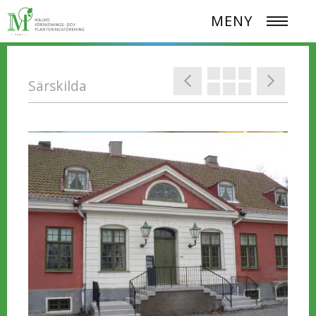
MENY
Särskilda