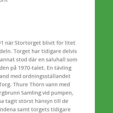
1 när Stortorget blivit för litet
eln. Torget har tidigare delvis
 annat stod där en saluhall som
en på 1970-talet. En tävling
band med ordningsställandet
a Torg. Thure Thörn vann med
torgbrunn Samling vid pumpen,
a tagit störst hänsyn till de
andena samt torgets tidigare