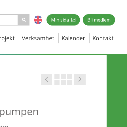
Min sida
Bli medlem
rojekt
Verksamhet
Kalender
Kontakt
d pumpen
örn