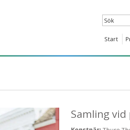
Start
P
Samling vi
Konstnär:
Thure Th