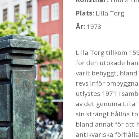
Plats:
Lilla Torg
År:
1973
Lilla Torg tillkom 159
för den utökade hand
varit bebyggt, bland
revs inför ombyggnad
utlystes 1971 i sam
av det genuina Lill
sin strängt hållna 
bland annat för att h
antikvariska förhåll