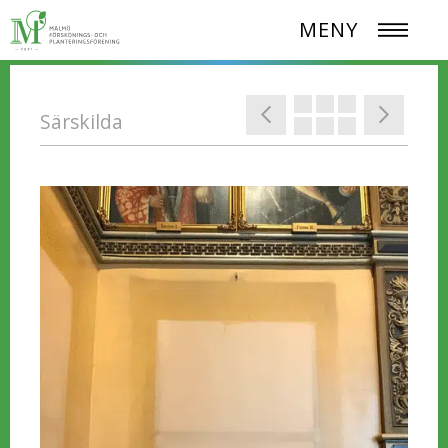
MENY
Särskilda