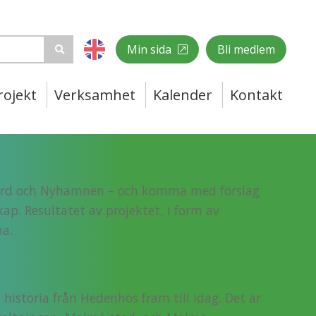
er som återstår av den ursprungliga
Min sida
Bli medlem
rojekt
Verksamhet
Kalender
Kontakt
ngård och Nyhamnen – och komma med förslag
p. Resultatet av projektet, i form av
na.
historia från Hedenhös fram till idag. Det är