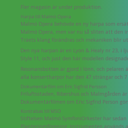
Fler magasin är under produktion.
Harpa till Malmö Opera
Malmö Opera behövde en ny harpa som ersätt
Malmö Opera, men var nu så sliten att den inte 
Träets klang förändras och mekaniken blir uts
Den nya harpan är en Lyon & Healy nr 23, i l
Style 11, och just den här modellen designade
Resonansbotten är gjord i lönn, och pelaren ä
alla konsertharpor har den 47 strängar och 7
Dokumentärfilm om Eric Sigfrid Persson
Friluftsstaden, Ribershus och Malmgården ä
Dokumentärfilmen om Eric Sigfrid Person görs 
Kontrabas till MSO
Stiftelsen Malmö SymfoniOrkester har sedan 
Planteringsförening. Instrumenten används a