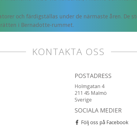
torer och färdigställas under de närmaste åren. De st
trätten i Bernadotte-rummet.
KONTAKTA OSS
POSTADRESS
Holmgatan 4
211 45 Malmö
Sverige
SOCIALA MEDIER
Följ oss på Facebook