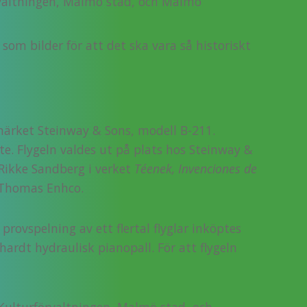
örvaltningen, Malmö stad, och Malmö
som bilder för att det ska vara så historiskt
märket Steinway & Sons, modell B-211.
e. Flygeln valdes ut på plats hos Steinway &
 Rikke Sandberg i verket
Téenek, Invenciones de
 Thomas Enhco.
rovspelning av ett flertal flyglar inköptes
ardt hydraulisk pianopall. För att flygeln
Kulturförvaltningen, Malmö stad, och