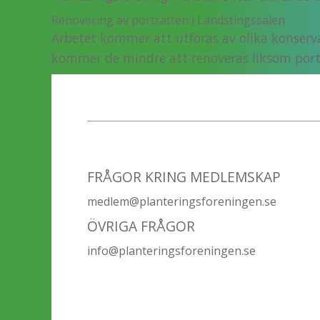
Renovering av porträtten i Landstingssalen
Arbetet kommer att utföras av olika konserva
kommer de mindre att renoveras liksom por
FRÅGOR KRING MEDLEMSKAP
medlem@planteringsforeningen.se
ÖVRIGA FRÅGOR
info@planteringsforeningen.se