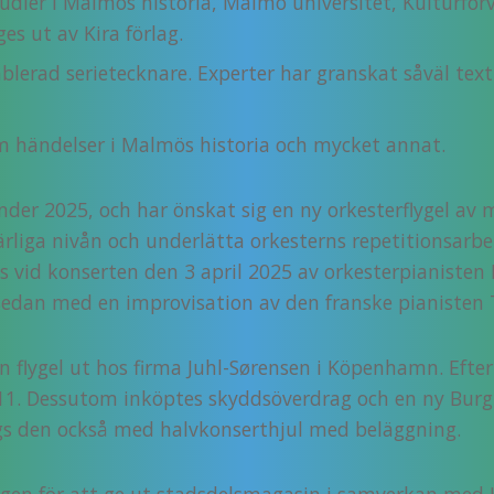
tudier i Malmös historia, Malmö universitet, Kulturf
es ut av Kira förlag.
lerad serietecknare. Experter har granskat såväl text 
om händelser i Malmös historia och mycket annat.
der 2025, och har önskat sig en ny orkesterflygel av 
liga nivån och underlätta orkesterns repetitionsarbet
s vid konserten den 3 april 2025 av orkesterpianisten
 sedan med en improvisation av den franske pianisten
 flygel ut hos firma Juhl-Sørensen i Köpenhamn. Efter p
911. Dessutom inköptes skyddsöverdrag och en ny Burgh
gs den också med halvkonserthjul med beläggning.
ngen för att ge ut stadsdelsmagasin i samverkan med 