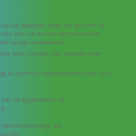
Den var begagnad redan när den kom till
fiol, slits och blir inte bättre med åren.
id det vanliga användandet.
aly finns i Chicago, USA. Modellen heter
lägg av rosenträ i resonansbottens sidor. Som
han var byggmästare till.
rg.
v Malmö Förskönings- och
ionellt.