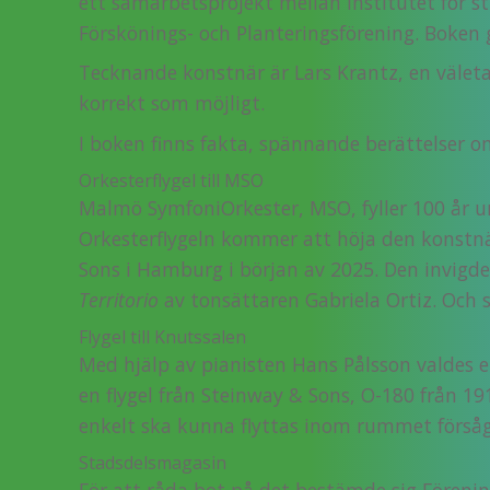
ett samarbetsprojekt mellan Institutet för s
Förskönings- och Planteringsförening. Boken g
Tecknande konstnär är Lars Krantz, en väletab
korrekt som möjligt.
I boken finns fakta, spännande berättelser 
Orkesterflygel till MSO
Malmö SymfoniOrkester, MSO, fyller 100 år un
Orkesterflygeln kommer att höja den konstnär
Sons i Hamburg i början av 2025. Den invigde
Territorio
av tonsättaren Gabriela Ortiz. Och
Flygel till Knutssalen
Med hjälp av pianisten Hans Pålsson valdes en
en flygel från Steinway & Sons, O-180 från 1
enkelt ska kunna flyttas inom rummet förså
Stadsdelsmagasin
För att råda bot på det bestämde sig Föreni