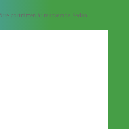
örre porträtten är renoverade. Sedan