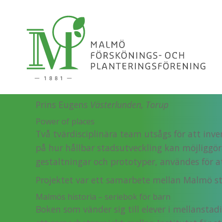
Konstverk till Torups slott
2024 blev staden av de tidigare ägarna erbju
samlingen. Med hjälp av anslag från Förening
Anders Zorns
Porträtt av Amelie Coyet
Gunnar Wennebergs
Porträtt av Henriette Coye
Gustaf Cedeströms
Porträtt av Bror Cederstr
Prins Eugens
Västerlunden, Torup
Power of places
Två tvärdisciplinära team utsågs för att i
på hur hållbar stadsutveckling kan möjliggör
gestaltningar och prototyper, användes för a
Projektet var ett samarbete mellan Malmö st
Malmös historia – seriebok för barn
Boken som vänder sig till elever i mellanstad