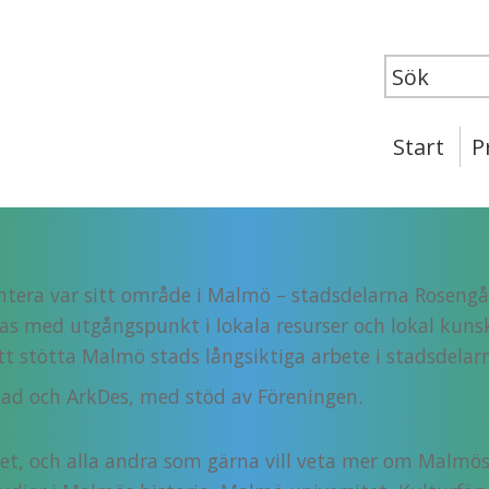
dna att införskaffa en del av de verk, möbler och böck
en kunde följande konstverk ropas in på auktion:
Start
P
t
öm med söner
nventera var sitt område i Malmö – stadsdelarna Rose
as med utgångspunkt i lokala resurser och lokal kunska
tt stötta Malmö stads långsiktiga arbete i stadsdelar
ad och ArkDes, med stöd av Föreningen.
iet, och alla andra som gärna vill veta mer om Malmös 