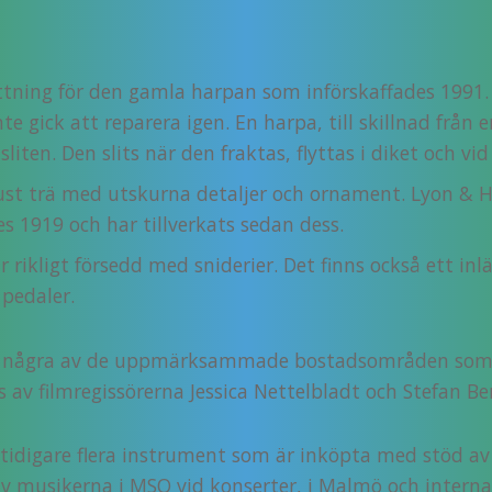
ning för den gamla harpan som införskaffades 1991. 
gick att reparera igen. En harpa, till skillnad från en 
liten. Den slits när den fraktas, flyttas i diket och v
just trä med utskurna detaljer och ornament. Lyon & He
s 1919 och har tillverkats sedan dess.
r rikligt försedd med sniderier. Det finns också ett in
 pedaler.
r några av de uppmärksammade bostads­om­råden som 
av filmregissörerna Jessica Nettelbladt och Stefan Be
tidigare flera instrument som är inköpta med stöd a
v musikerna i MSO vid konserter, i Malmö och internat