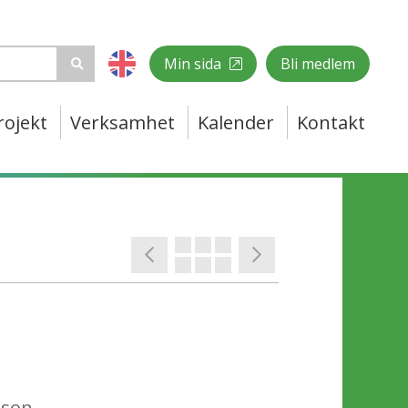
Min sida
Bli medlem
rojekt
Verksamhet
Kalender
Kontakt
sson