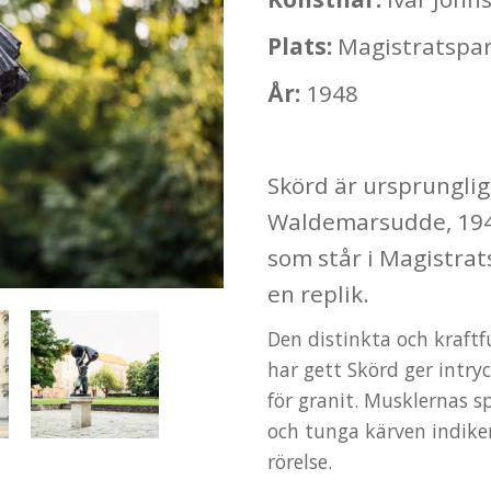
Plats:
Magistratspa
År:
1948
Skörd är ursprungli
Waldemarsudde, 1942
som står i Magistrat
en replik.
Den distinkta och kraftf
har gett Skörd ger intry
för granit. Musklernas s
och tunga kärven indike
rörelse.