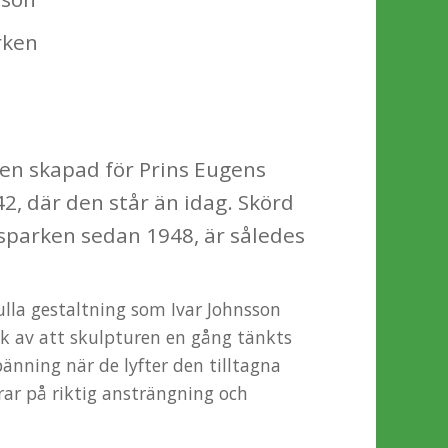
rken
gen skapad för Prins Eugens
, där den står än idag. Skörd
sparken sedan 1948, är således
ulla gestaltning som Ivar Johnsson
ck av att skulpturen en gång tänkts
pänning när de lyfter den tilltagna
rar på riktig ansträngning och