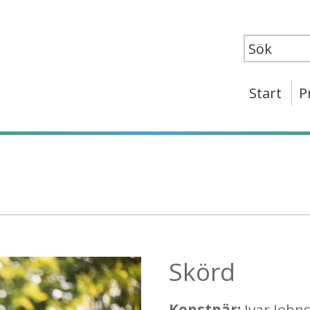
Start
P
Skörd
Konstnär:
Ivar John