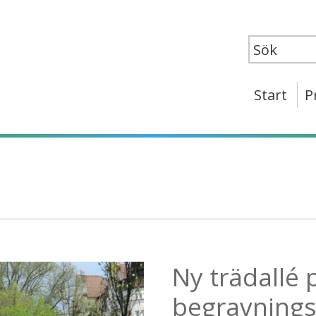
Start
P
Ny trädallé
begravnings