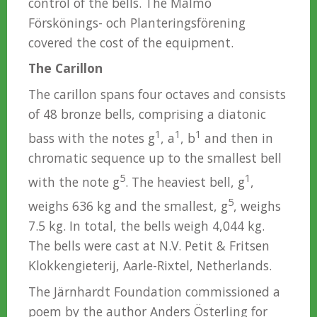
control of the bells. The Malmö
Förskönings- och Planteringsförening
covered the cost of the equipment.
The Carillon
The carillon spans four octaves and consists
of 48 bronze bells, comprising a diatonic
1
1
1
bass with the notes g
, a
, b
and then in
chromatic sequence up to the smallest bell
5
1
with the note g
. The heaviest bell, g
,
5
weighs 636 kg and the smallest, g
, weighs
7.5 kg. In total, the bells weigh 4,044 kg.
The bells were cast at N.V. Petit & Fritsen
Klokkengieterij, Aarle-Rixtel, Netherlands.
The Järnhardt Foundation commissioned a
poem by the author Anders Österling for