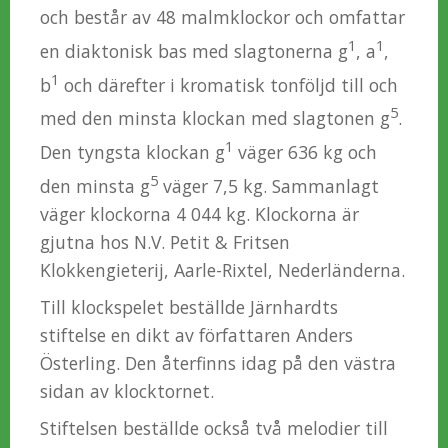
och består av 48 malmklockor och omfattar
1
1
en diaktonisk bas med slagtonerna g
, a
,
1
b
och därefter i kromatisk tonföljd till och
5
med den minsta klockan med slagtonen g
.
1
Den tyngsta klockan g
väger 636 kg och
5
den minsta g
väger 7,5 kg. Sammanlagt
väger klockorna 4 044 kg. Klockorna är
gjutna hos N.V. Petit & Fritsen
Klokkengieterij, Aarle-Rixtel, Nederländerna.
Till klockspelet beställde Järnhardts
stiftelse en dikt av författaren Anders
Österling. Den återfinns idag på den västra
sidan av klocktornet.
Stiftelsen beställde också två melodier till