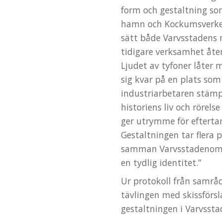
form och gestaltning som
hamn och Kockumsverken
sätt både Varvsstadens n
tidigare verksamhet åter
Ljudet av tyfoner låter 
sig kvar på en plats so
industriarbetaren stämpl
historiens liv och rörel
ger utrymme för efterta
Gestaltningen tar flera 
samman Varvsstadenomr
en tydlig identitet.”
Ur protokoll från samrå
tävlingen med skissförsl
gestaltningen i Varvssta