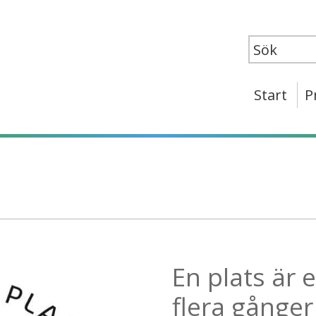
Start
P
En plats är 
flera gånger