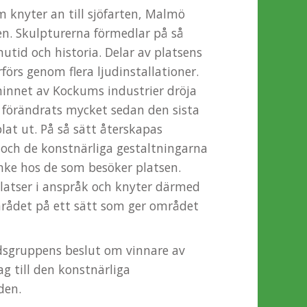
 knyter an till sjöfarten, Malmö
. Skulpturerna förmedlar på så
utid och historia. Delar av platsens
förs genom flera ljudinstallationer.
minnet av Kockums industrier dröja
m förändrats mycket sedan den sista
at ut. På så sätt återskapas
se och de konstnärliga gestaltningarna
nke hos de som besöker platsen.
platser i anspråk och knyter därmed
ådet på ett sätt som ger området
dsgruppens beslut om vinnare av
ag till den konstnärliga
den.