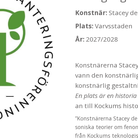
Konstnär:
Stacey d
Plats:
Varvsstaden
År:
2027/2028
Konstnärerna Stacey
vann den konstnärlig
konstnärlig gestaltn
En plats är en histori
an till Kockums histo
”Konstnärerna Stacey de
soniska teorier om fen
från Kockums teknologisk